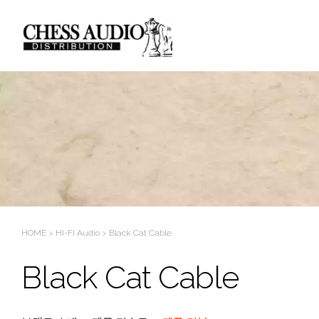
Sketchbook5, 스케치북5
Sketchbook5, 스케치북5
HOME
>
HI-FI Audio
>
Black Cat Cable
Black Cat Cable