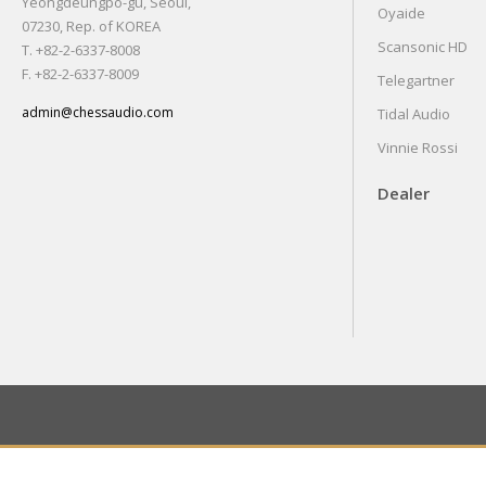
Yeongdeungpo-gu, Seoul,
Oyaide
07230, Rep. of KOREA
Scansonic HD
T. +82-2-6337-8008
F. +82-2-6337-8009
Telegartner
admin@chessaudio.com
Tidal Audio
Vinnie Rossi
Dealer