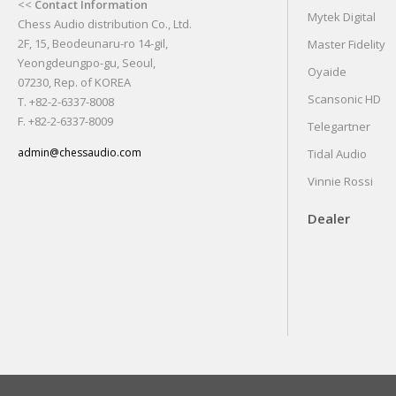
<<
Contact Information
Mytek Digital
Chess Audio distribution Co., Ltd.
2F, 15, Beodeunaru-ro 14-gil,
Master Fidelity
Yeongdeungpo-gu, Seoul,
Oyaide
07230, Rep. of KOREA
Scansonic HD
T. +82-2-6337-8008
F. +82-2-6337-8009
Telegartner
admin@chessaudio.com
Tidal Audio
Vinnie Rossi
Dealer