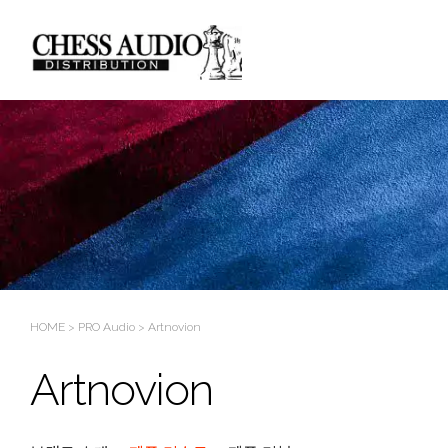
HOME
>
PRO Audio
>
Artnovion
Artnovion