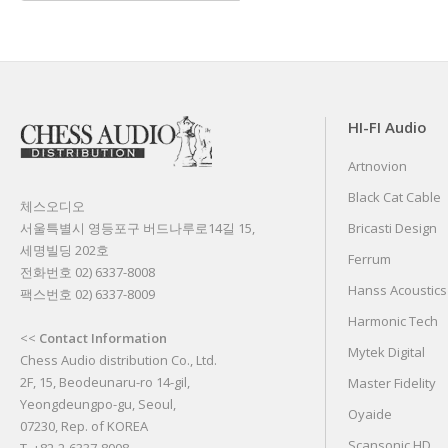
HI-FI Audio
Artnovion
Black Cat Cable
체스오디오
서울특별시 영등포구 버드나루로14길 15,
Bricasti Design
세명빌딩 202호
Ferrum
전화번호 02) 6337-8008
Hanss Acoustics
팩스번호 02) 6337-8009
Harmonic Tech
<<
Contact Information
Mytek Digital
Chess Audio distribution Co., Ltd.
2F, 15, Beodeunaru-ro 14-gil,
Master Fidelity
Yeongdeungpo-gu, Seoul,
Oyaide
07230, Rep. of KOREA
Scansonic HD