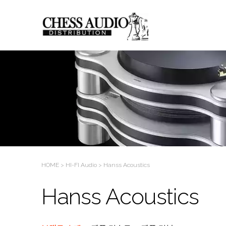
HOME
>
HI-FI Audio
>
Hanss Acoustics
Hanss Acoustics