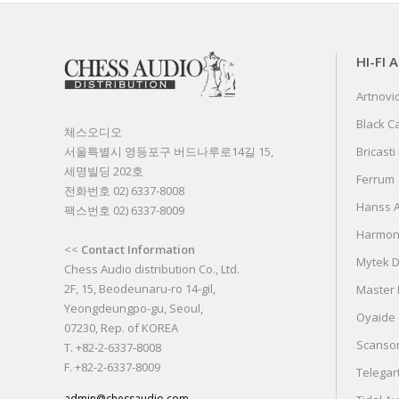
HI-FI 
Artnovi
Black C
체스오디오
서울특별시 영등포구 버드나루로14길 15,
Bricasti
세명빌딩 202호
Ferrum
전화번호 02) 6337-8008
Hanss A
팩스번호 02) 6337-8009
Harmon
<<
Contact Information
Mytek Di
Chess Audio distribution Co., Ltd.
2F, 15, Beodeunaru-ro 14-gil,
Master F
Yeongdeungpo-gu, Seoul,
Oyaide
07230, Rep. of KOREA
Scanso
T. +82-2-6337-8008
F. +82-2-6337-8009
Telegar
admin@chessaudio.com