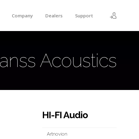
Company
Dealers
Support
로그인
회원가입
anss Acoustics
HI-FI Audio
Artnovion