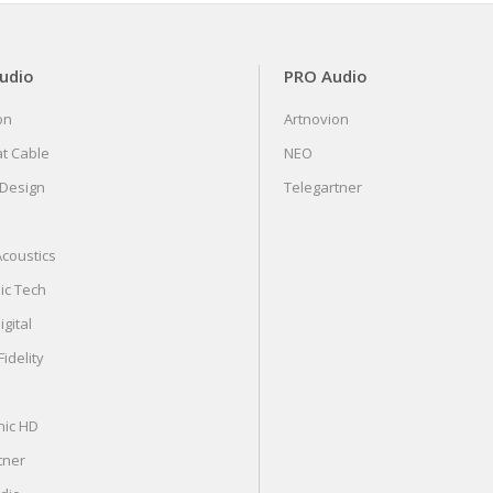
Audio
PRO Audio
on
Artnovion
at Cable
NEO
 Design
Telegartner
coustics
ic Tech
gital
idelity
nic HD
tner