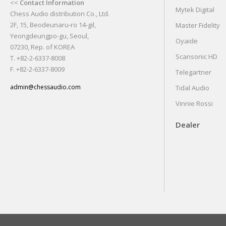
<<
Contact Information
Mytek Digital
Chess Audio distribution Co., Ltd.
2F, 15, Beodeunaru-ro 14-gil,
Master Fidelity
Yeongdeungpo-gu, Seoul,
Oyaide
07230, Rep. of KOREA
Scansonic HD
T. +82-2-6337-8008
F. +82-2-6337-8009
Telegartner
admin@chessaudio.com
Tidal Audio
Vinnie Rossi
Dealer