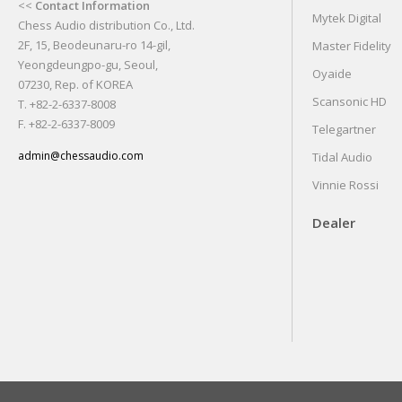
<<
Contact Information
Mytek Digital
Chess Audio distribution Co., Ltd.
2F, 15, Beodeunaru-ro 14-gil,
Master Fidelity
Yeongdeungpo-gu, Seoul,
Oyaide
07230, Rep. of KOREA
Scansonic HD
T. +82-2-6337-8008
F. +82-2-6337-8009
Telegartner
admin@chessaudio.com
Tidal Audio
Vinnie Rossi
Dealer