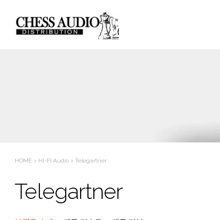
HOME
>
HI-FI Audio
>
Telegartner
Telegartner