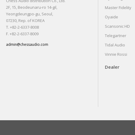
Chess Audio distribution Co., Ltd.
2F, 15, Beodeunaru-ro 14-gil,
Master Fidelity
Yeongdeungpo-gu, Seoul,
Oyaide
07230, Rep. of KOREA
Scansonic HD
T. +82-2-6337-8008
F. +82-2-6337-8009
Telegartner
admin@chessaudio.com
Tidal Audio
Vinnie Rossi
Dealer