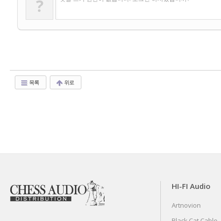
?
목록
위로
HI-FI Audio
Artnovion
Black Cat Cable