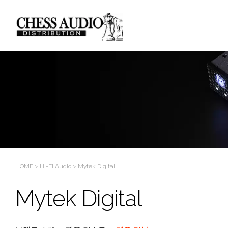
Sketchbook5, 스케치북5
Sketchbook5, 스케치북5
HOME
>
HI-FI Audio
>
Mytek Digital
Mytek Digital