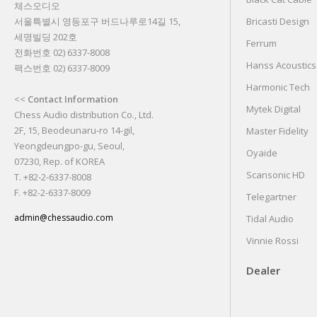
체스오디오
서울특별시 영등포구 버드나루로14길 15,
Bricasti Design
세명빌딩 202호
Ferrum
전화번호 02) 6337-8008
Hanss Acoustics
팩스번호 02) 6337-8009
Harmonic Tech
<<
Contact Information
Mytek Digital
Chess Audio distribution Co., Ltd.
2F, 15, Beodeunaru-ro 14-gil,
Master Fidelity
Yeongdeungpo-gu, Seoul,
Oyaide
07230, Rep. of KOREA
Scansonic HD
T. +82-2-6337-8008
F. +82-2-6337-8009
Telegartner
admin@chessaudio.com
Tidal Audio
Vinnie Rossi
Dealer