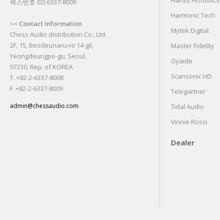
팩스번호 02) 6337-8009
Harmonic Tech
<<
Contact Information
Mytek Digital
Chess Audio distribution Co., Ltd.
2F, 15, Beodeunaru-ro 14-gil,
Master Fidelity
Yeongdeungpo-gu, Seoul,
Oyaide
07230, Rep. of KOREA
Scansonic HD
T. +82-2-6337-8008
F. +82-2-6337-8009
Telegartner
admin@chessaudio.com
Tidal Audio
Vinnie Rossi
Dealer