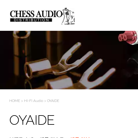
Sketchbook5, 스케치북5
Sketchbook5, 스케치북5
HOME
>
HI-FI Audio
>
OYAIDE
OYAIDE