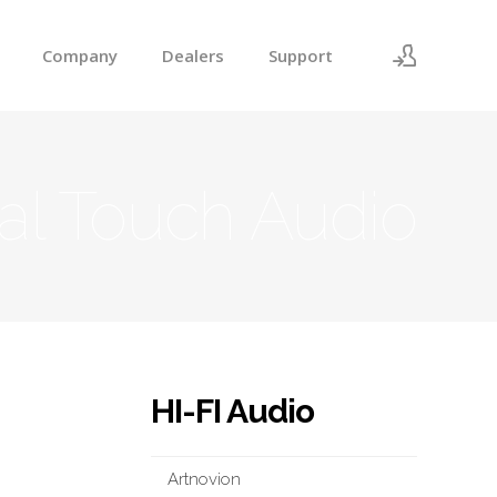
Company
Dealers
Support
로그인
회원가입
al Touch Audio
HI-FI Audio
Artnovion