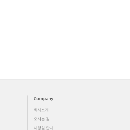
Company
회사소개
오시는 길
시청실 안내