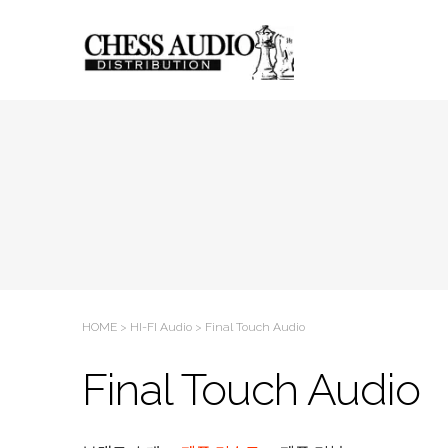
Sketchbook5, 스케치북5
Sketchbook5, 스케치북5
HOME
>
HI-FI Audio
>
Final Touch Audio
Final Touch Audio