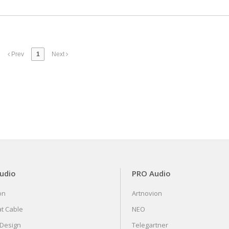
Prev
1
Next
Audio
PRO Audio
on
Artnovion
at Cable
NEO
 Design
Telegartner