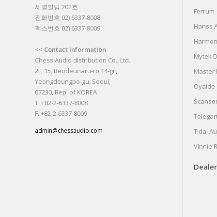
세명빌딩 202호
Ferrum
전화번호 02) 6337-8008
Hanss A
팩스번호 02) 6337-8009
Harmon
<<
Contact Information
Mytek Di
Chess Audio distribution Co., Ltd.
2F, 15, Beodeunaru-ro 14-gil,
Master F
Yeongdeungpo-gu, Seoul,
Oyaide
07230, Rep. of KOREA
Scanso
T. +82-2-6337-8008
F. +82-2-6337-8009
Telegar
admin@chessaudio.com
Tidal A
Vinnie 
Dealer