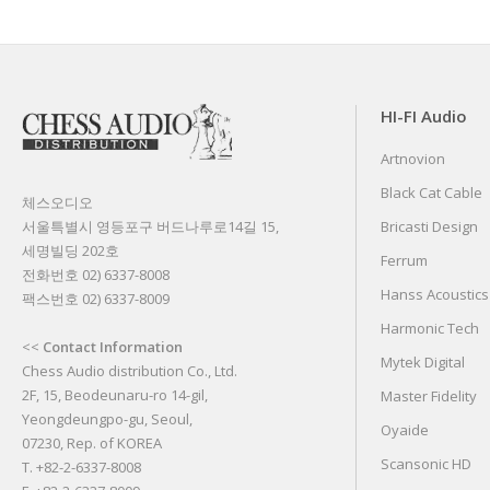
HI-FI Audio
Artnovion
Black Cat Cable
체스오디오
서울특별시 영등포구 버드나루로14길 15,
Bricasti Design
세명빌딩 202호
Ferrum
전화번호 02) 6337-8008
Hanss Acoustics
팩스번호 02) 6337-8009
Harmonic Tech
<<
Contact Information
Mytek Digital
Chess Audio distribution Co., Ltd.
2F, 15, Beodeunaru-ro 14-gil,
Master Fidelity
Yeongdeungpo-gu, Seoul,
Oyaide
07230, Rep. of KOREA
Scansonic HD
T. +82-2-6337-8008