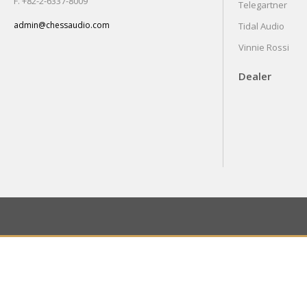
F. +82-2-6337-8009
Telegartner
admin@chessaudio.com
Tidal Audio
Vinnie Rossi
Dealer